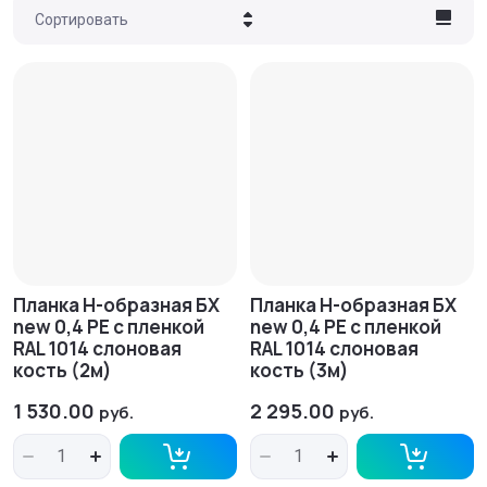
Сортировать
Цена - убывание
Цена - возрастание
Название - Я-А
Название - А-Я
Планка H-образная БХ
Планка H-образная БХ
new 0,4 PE с пленкой
new 0,4 PE с пленкой
RAL 1014 слоновая
RAL 1014 слоновая
кость (2м)
кость (3м)
1 530.00
2 295.00
руб.
руб.