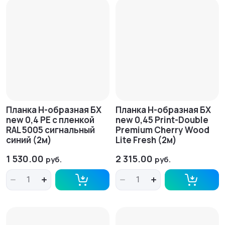
Планка H-образная БХ
Планка H-образная БХ
new 0,4 PE с пленкой
new 0,45 Print-Double
RAL 5005 сигнальный
Premium Cherry Wood
синий (2м)
Lite Fresh (2м)
1 530.00
2 315.00
руб.
руб.